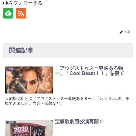
r-kをフォローする
r-k
関連記事
「アウグストゥスー尊厳ある物
宝塚
ー」「Cool Beast！！」を観て
大劇場花組公演「アウグストゥスー尊厳ある者ー」「Cool Beast!!」を
観てきました。内容・感想など。
宝塚歌劇団公演再開２
宝塚