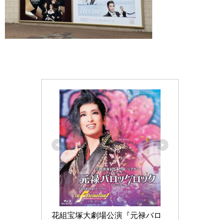
花組宝塚大劇場公演『元禄バロ