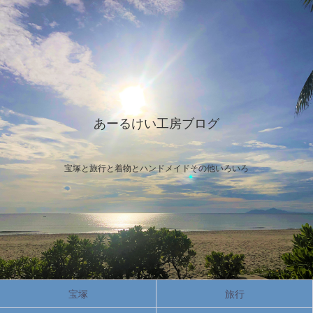
あーるけい工房ブログ
宝塚と旅行と着物とハンドメイドその他いろいろ
宝塚
旅行